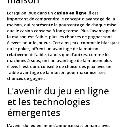
Lorsqu'on joue dans un
casino en ligne
, il est
important de comprendre le concept d'avantage de la
maison, qui représente le pourcentage de chaque mise
que le casino conserve à long terme. Plus l'avantage de
la maison est faible, plus les chances de gagner sont
élevées pour le joueur. Certains jeux, comme le blackjack
ou le poker, offrent un avantage de la maison
relativement faible, tandis que d'autres, comme les
machines à sous, ont un avantage de la maison plus
élevé. Il est donc conseillé de choisir des jeux avec un
faible avantage de la maison pour maximiser ses
chances de gagner.
L'avenir du jeu en ligne
et les technologies
émergentes
L'avenir du jeu en ligne s'annonce passionnant, avec