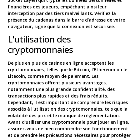
Socket Layer) qui crypte les données personnelles et
financières des joueurs, empêchant ainsi leur
interception par des tiers malveillants. Vérifiez la
présence du cadenas dans la barre d'adresse de votre
navigateur, signe que la connexion est sécurisée.
L'utilisation des
cryptomonnaies
De plus en plus de casinos en ligne acceptent les
cryptomonnaies, telles que le Bitcoin, l'Ethereum ou le
Litecoin, comme moyen de paiement. Les
cryptomonnaies offrent plusieurs avantages,
notamment une plus grande confidentialité, des
transactions plus rapides et des frais réduits.
Cependant, il est important de comprendre les risques
associés à l'utilisation des cryptomonnaies, tels que la
volatilité des prix et le manque de réglementation.
Avant d'utiliser une cryptomonnaie pour jouer en ligne,
assurez-vous de bien comprendre son fonctionnement
et de prendre les précautions nécessaires pour protéger