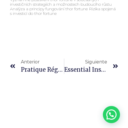
investičních strategiích a možnostech budoucího růstu
Analýza a principy fungování thor fortune Rizika spojená
s investicí do thor fortune
Anterior
Siguiente
Pratique Régulière Et Casino En Ligne Pour Une Expérience Immersive Et Sécurisée
Essential Insights For Seasoned Players With Freshbet And Elevated Gaming Choices