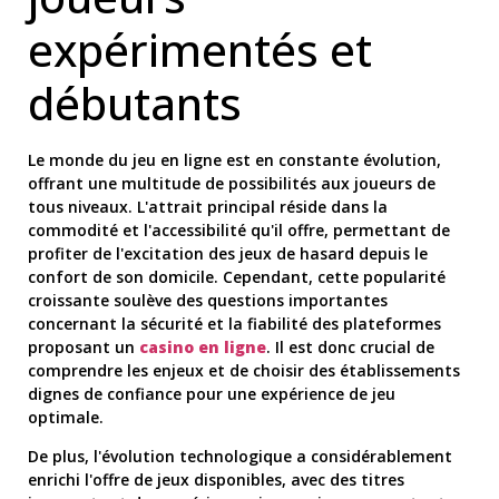
expérimentés et
débutants
Le monde du jeu en ligne est en constante évolution,
offrant une multitude de possibilités aux joueurs de
tous niveaux. L'attrait principal réside dans la
commodité et l'accessibilité qu'il offre, permettant de
profiter de l'excitation des jeux de hasard depuis le
confort de son domicile. Cependant, cette popularité
croissante soulève des questions importantes
concernant la sécurité et la fiabilité des plateformes
proposant un
casino en ligne
. Il est donc crucial de
comprendre les enjeux et de choisir des établissements
dignes de confiance pour une expérience de jeu
optimale.
De plus, l'évolution technologique a considérablement
enrichi l'offre de jeux disponibles, avec des titres